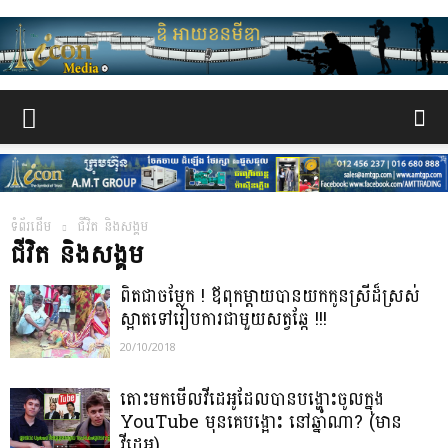
www.the-
iconmedia.com
ទំព័រដើម
ជីវិត និងសង្គម
ជីវិត និងសង្គម
ពិតជាចម្លែក ! ឪពុកម្តាយបានយកកូនស្រីដ៏ស្រស់
ស្អាតទៅរៀបការជាមួយសត្វឆ្កែ !!!
20/10/2018
តោះមកមើលវីដេអូដែលបានបង្ហោះចូលក្នុង
YouTube មុនគេបង្អោះ នៅឆ្នាំណា? (មាន
វីដេអូ)