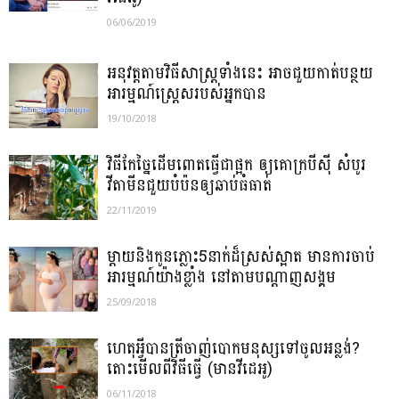
06/06/2019
អនុវត្តតាមវិធីសាស្ត្រទាំងនេះ អាចជួយកាត់បន្ថយ
អារម្មណ៍ស្រ្តេសរបស់អ្នកបាន
19/10/2018
វិធីកែច្នៃដើមពោតធ្វើជាផ្អក ឲ្យគោក្របីស៊ី សំបូរ
វីតាមីនជួយបំប៉នឲ្យឆាប់ធំធាត់
22/11/2019
ម្តាយនិងកូនភ្លោះ5នាក់ដ៏ស្រស់ស្អាត មានការចាប់
អារម្មណ៍យ៉ាងខ្លាំង នៅតាមបណ្តាញសង្គម
25/09/2018
ហេតុអ្វីបានត្រីចាញ់បោកមនុស្សទៅចូលអន្លង់?
តោះមើលពីវិធីធ្វើ (មានវីដេអូ)
06/11/2018