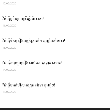
17/07/2020
វិធីធ្វើញាំស្វាយត្រីឆ្អើរពិសេស!
16/07/2020
វិធីធ្វើទឹកគ្រឿងអន្លក់ស្រស់ៗ ឆ្ងាញ់អស់ទាស់!
15/07/2020
វិធីធ្វើសម្លម្ជូរគ្រឿងសាច់គោ ឆ្ងាញ់អស់ទាស់!
14/07/2020
វិធីធ្វើខតៅហ៊ូសាច់ជ្រូកពងទា ឆ្ងាញ់ៗ!
13/07/2020