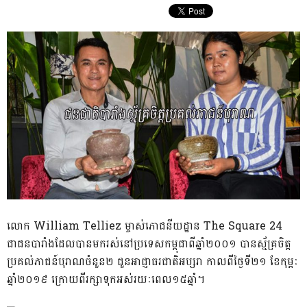
លោក William Telliez ម្ចាស់ភោជនីយដ្ឋាន The Square 24
ជាជនបារាំងដែលបានមករស់នៅប្រទេសកម្ពុជាពីឆ្នាំ២០០១ បានស្ម័គ្រចិត្ត
ប្រគល់ភាជន៍បុរាណចំនួន២ ជួនអាជ្ញាធរជាតិអប្សរា កាលពីថ្ងៃទី២១ ខែកុម្ភៈ
ឆ្នាំ២០១៩ ក្រោយពីរក្សាទុកអស់រយៈពេល១៥ឆ្នាំ។