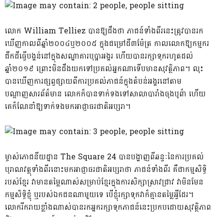
លោក William Telliez បានឱ្យដឹងថា ភាជន៍ទាំងពីរនេះត្រូវបានរក
ឃើញកាលពីឆ្នាំ២០០៤ឬ២០០៥ ក្នុងជម្រៅដី៣ម៉ែត្រ កាលលោកឱ្យកម្មករ
ជីកដីធ្វើបង្គន់នៅក្នុងសណ្ឋាគារបុប្ផា
អង្គរ ហើយបានរក្សាទុករហូតដល់
ឆ្នាំ២០១៩ ព្រោះមិនដឹងយកទៅប្រគល់អ្នកណាទើបមានសុវត្ថិភាព។ លុះ
បានឃើញការផ្សព្វផ្សាយពីការប្រគល់ភាជន៍ក្នុងតំបន់អង្គរនៅតាម
បណ្តាញសារព័ត៌មាន លោកក៏បានទាក់ទងទៅសាលាបារាំងចុងបូព៌ា ហើយ
គេក៏ណែនាំឱ្យទាក់ទងមកអាជ្ញាធរជាតិអប្សរា។
ម្ចាស់ភោជនីយដ្ឋាន The Square 24 បានបង្ហាញពីឆន្ទៈនៃការប្រគល់
បុរាណវត្ថុទាំងពីរនោះមកអាជ្ញាធរជាតិអប្សរាថា ភាជន៍ទាំងពីរ គឺជាកម្មសិទ្ធិ
របស់ខ្មែរ វាមានតម្លៃណាស់សម្រាប់ខ្មែរក្នុងការសិក្សាស្រាវជ្រាវ វាមិនមែន
កម្មសិទ្ធិខ្ញុំ ឬរបស់ឯកជនណាមួយទេ បើខ្ញុំរក្សាទុកវាក៏គ្មានតម្លៃអ្វីដែរ។
លោករីករាយខ្លាំងណាស់បានរកអ្នករក្សាទុកភាជន៍នេះប្រកបដោយសុវត្ថិភាព