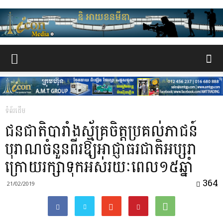
www.the-
iconmedia.com
ទំព័រដើម
ជនជាតិបារាំងស្ម័គ្រចិត្តប្រគល់ភាជន៍
បុរាណចំនួនពីរឱ្យអាជ្ញាធរជាតិអប្សរា
ក្រោយរក្សាទុកអស់រយៈពេល១៥ឆ្នាំ
364
21/02/2019