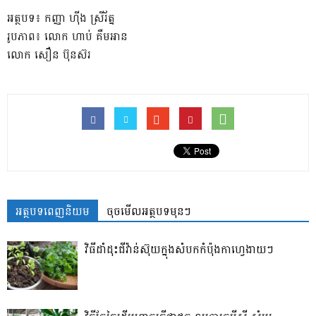
អត្ថបទ៖ កញ្ញា ហ៊ីង ស្រីរ័ត្ន
រូបភាព៖ លោក ហាប់ គឺមអាន
លោក សឿន ប៊ុនស៊រ
អត្ថបទពេញនិយម
ចុចមើលអត្ថបទមុនៗ
វិធីដាំដុះជីវ៉ាន់ស៊ុយក្នុងសំបកកំប៉ុងកាហ្វេងាយៗ