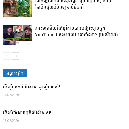
វិធីកែច្នៃដើមពោតធ្វើជាផ្អក ឲ្យគោក្របីស៊ី សំបូរ
វីតាមីនជួយបំប៉នឲ្យឆាប់ធំធាត់
តោះមកមើលវីដេអូដែលបានបង្ហោះចូលក្នុង
YouTube មុនគេបង្អោះ នៅឆ្នាំណា? (មានវីដេអូ)
អត្ថបទថ្មីៗ
វិធីធ្វើបុកកាពិពិសេស ឆ្ងាញ់ណាស់!
17/07/2020
វិធីធ្វើញាំស្វាយត្រីឆ្អើរពិសេស!
16/07/2020