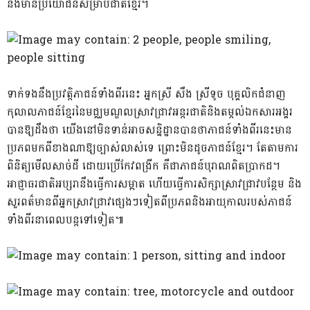
និងមានប្រយោជន៍សម្រាប់ជាតិខ្មែរ។
ទាក់ទងនឹងប្រវត្តិភាជន៍ទាំងពីរនេះ អ្នកស្រី សឹង ស្រីទូច បុគ្គលិកជំនាញ
កុលាលភាជន៍ខ្មែរនៃមជ្ឈមណ្ឌលស្រាវជ្រាវអន្តរជាតិនិងតម្កល់ឯកសារអង្គរ
បានឱ្យដឹងថា យើងនៅមិនទាន់អាចសន្និដ្ឋានបានថាភាជន៍ទាំងពីរនេះមាន
ប្រភពមកពីខាងណាឱ្យច្បាស់លាស់ទេ ព្រោះមិនដូចភាជន៍ខ្មែរ។ តែតាមការ
ពិនិត្យមើលសាច់ដី ដោយប្រើកែវពង្រីក គឺជាភាជន៍បុរាណពិតប្រាកដ។
អាជ្ញាធរជាតិអប្សរានឹងធ្វើការសម្អាត ហើយធ្វើការសិក្សាស្រាវជ្រាវបន្ថែម និង
សួរពត៌មានពីអ្នកស្រាវជ្រាវផ្សេងៗទៀតពីប្រភពនិងអាយុកាលរបស់ភាជន៍
ទាំងពីរនាពេលបន្តទៅទៀត៕