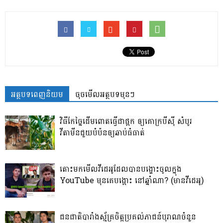
អត្ថបទពេញនិយម
ចុចមើលអត្ថបទមុនៗ
វិធីកែច្នៃដើមពោតធ្វើជាផ្អក ឲ្យគោក្របីស៊ី សំបូរ
វីតាមីនជួយបំប៉នឲ្យឆាប់ធំធាត់
តោះមកមើលវីដេអូដែលបានបង្ហោះចូលក្នុង
YouTube មុនគេបង្អោះ នៅឆ្នាំណា? (មានវីដេអូ)
ជនជាតិបារាំងស្ម័គ្រចិត្តប្រគល់ភាជន៍បុរាណចំនួន