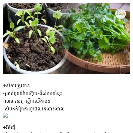
+សំភារត្រូវមាន
-គ្រាប់ពូជជីវ៉ាន់ស៊ុយ-ដីសំរាប់ដាំដុះ
-លាមកសត្វ-ស្លឹកឈើងាប់ៗ
-សំបកកំប៉ុងកាហ្វដែលគេបោះចោល
+វិធីធ្វើ