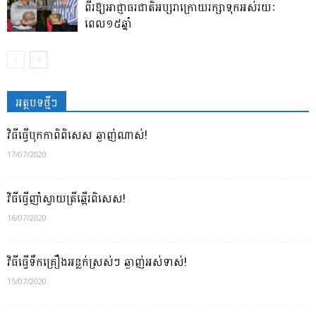
ពីរឱ្យអាជ្ញាធរជាតិអប្សរាក្រោយរក្សាទុកអស់រយៈ
ពេល១៥ឆ្នាំ
អត្ថបទថ្មីៗ
វិធីធ្វើបុកកាពិពិសេស ឆ្ងាញ់ណាស់!
17/07/2020
វិធីធ្វើញាំស្វាយត្រីឆ្អើរពិសេស!
16/07/2020
វិធីធ្វើទឹកគ្រឿងអន្លក់ស្រស់ៗ ឆ្ងាញ់អស់ទាស់!
15/07/2020