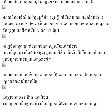
-ជំហានដំបូង ត្រាំគ្រាប់ពូជនៅក្នុងទឹកយ៉ាងហោចណាស់ ២ ម៉ោង
-ពេលកំពុងរង់ចាំគ្រាប់ពូជត្រាំទឹក ត្រូវរៀបចំដីដោយលាយដីសំរាប់ដាំ ២
ផ្នែកលាមកសត្វ ១ ផ្នែក ស្លឹកឈើងាប់ៗ ១ ផ្នែកលាយគ្នាជាដីសើមរួចស្រោច
ទឹកចុះរួចយកដីចាក់ដីរយៈពេល ៧ ថ្ងៃ។
-បនា្ទប់មកខួងរន្ធនៅបាតកំប៉ុងកាហ្វេហើយចាក់ដីចូល
-បន្ទាប់ស្រង់គ្រាប់ពូជដាក់ចូល រួចរោយដីតិចៗពីលើ ដើម្បីការពារកុំអោយ
គ្រាប់ពូជបែកចេញពេលស្រោចទឹក
-ជំហានបន្ទាប់ចាក់ទឹកបន្តិចល្មមដើម្បីឱ្យសើម ហើយដាក់ក្នុងម្លប់ដោយ
ស្រោចទឹកជារៀងរាល់ថ្ងៃ
សម្រួលអត្ថបទ៖ អ៊ាង សុផល្លែត
សូមរក្សាទម្រង់អត្ថបទរបស់ខ្ញុំរាល់ប្រភពដែលយកទៅចែកចាយបន្ត។