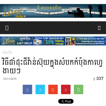
www.the-
iconmedia.com
ទំព័រដើម
វិធីដាំដុះជីវ៉ាន់ស៊ុយក្នុងសំបកកំប៉ុងកាហ្វេ
ងាយៗ
337
25/11/2019