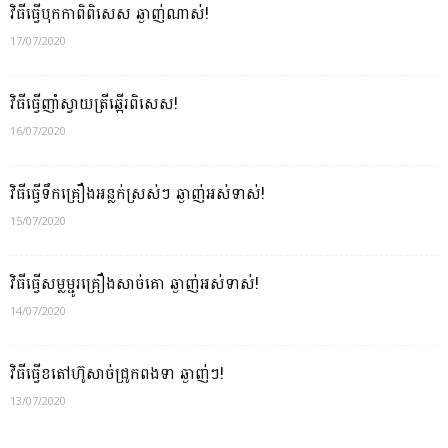
វិធីធ្វើបុកកាពិពិសេស ឆ្ងាញ់ណាស់!
17/07/2020
វិធីធ្វើញាំស្វាយត្រីឆ្អើរពិសេស!
16/07/2020
វិធីធ្វើទឹកគ្រឿងអន្លក់ស្រស់ៗ ឆ្ងាញ់អស់ទាស់!
15/07/2020
វិធីធ្វើសម្លម្ជូរគ្រឿងសាច់គោ ឆ្ងាញ់អស់ទាស់!
14/07/2020
វិធីធ្វើខតៅហ៊ូសាច់ជ្រូកពងទា ឆ្ងាញ់ៗ!
13/07/2020