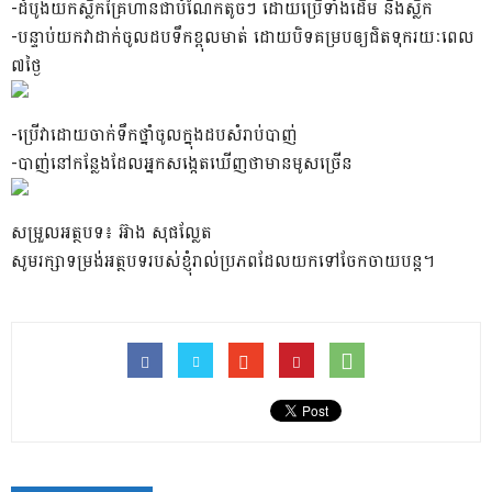
-ដំបូងយកស្លឹកគ្រៃហានជាបំណែកតូចៗ ដោយប្រើទាំងដើម និងស្លឹក
-បន្ទាប់យកវាដាក់ចូលដបទឹកខ្ពុលមាត់ ដោយបិទគម្របឲ្យជិតទុករយៈពេល
៧ថ្ងៃ
-ប្រើវាដោយចាក់ទឹកថ្នាំចូលក្នុងដបសំរាប់បាញ់
-បាញ់នៅកន្លែងដែលអ្នកសង្កេតឃើញថាមានមូសច្រើន
សម្រួលអត្ថបទ៖ អ៊ាង សុផល្លែត
សូមរក្សាទម្រង់អត្ថបទរបស់ខ្ញុំរាល់ប្រភពដែលយកទៅចែកចាយបន្ត។