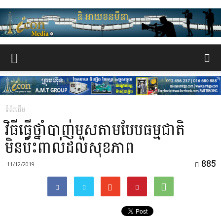
www.the-
iconmedia.com
ទំព័រដើម
វិធីធ្វើថ្នាំបាញ់មូសតាមបែបធម្មជាតិ
មិនប៉ះពាល់ដល់សុខភាព
885
11/12/2019