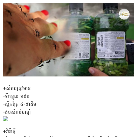
+សំភារត្រូវមាន
-ទឹកខ្ពុល ១ដប
-ស្លឹកគ្រៃ ៤-៥ដើម
-ដបសំរាប់បាញ់
+វិធីធ្វើ