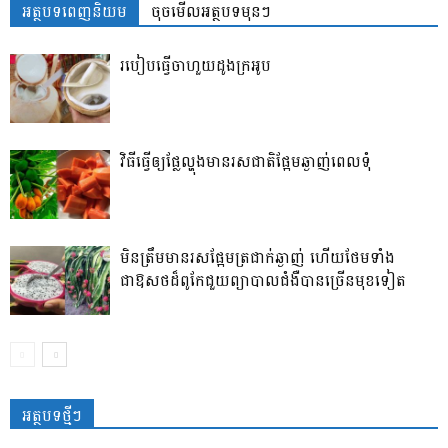
អត្ថបទពេញនិយម
ចុចមើលអត្ថបទមុនៗ
របៀបធ្វើចាហួយដូងក្រអូប
វិធី​ធ្វើ​ឲ្យ​ផ្លែ​ល្ហុង​មាន​រសជាតិ​ផ្អែម​ឆ្ងាញ់ពេលទុំ
មិនត្រឹមមានរសផ្អែមត្រជាក់ឆ្ងាញ់ ហើយថែមទាំង
ជាឱសថដ៏ពូកែជួយព្យាបាលជំងឺបានច្រើនមុខទៀត
អត្ថបទថ្មីៗ