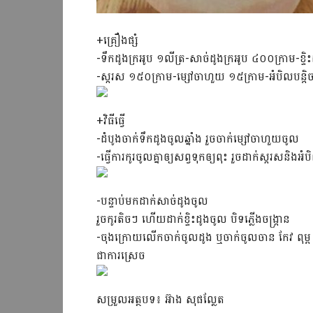
+គ្រឿងផ្សំ
-ទឹកដូងក្រអូប ១លីត្រ-សាច់ដូងក្រអូប ៤០០ក្រាម-ខ្ទ
-ស្ករស ១៥០ក្រាម-ម្សៅចាហួយ ១៥ក្រាម-អំបិលបន្តិ
+វិធីធ្វើ
-ដំបូងចាក់ទឹកដូងចូលឆ្នាំង រួចចាក់ម្សៅចាហួយចូល
-ធ្វើការកូរចូលគ្នាឲ្យសព្វទុកឲ្យពុះ រួចដាក់ស្ករសនិងអ
-បន្ទាប់មកដាក់សាច់ដូងចូល
រួចកូរតិចៗ ហើយដាក់ខ្ទិះដូងចូល បិទភ្លើងចង្ក្រាន
-ចុងក្រោយលើកចាក់ចូលដូង ឬចាក់ចូលចាន កែវ ពុម្ព ត
ជាការស្រេច
សម្រួលអត្ថបទ៖ អ៊ាង សុផល្លែត