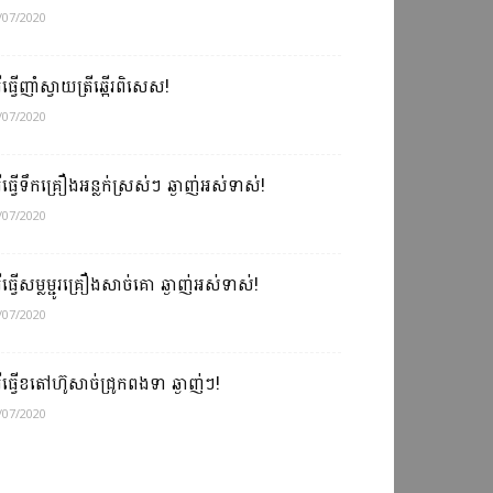
/07/2020
ធីធ្វើញាំស្វាយត្រីឆ្អើរពិសេស!
/07/2020
ធីធ្វើទឹកគ្រឿងអន្លក់ស្រស់ៗ ឆ្ងាញ់អស់ទាស់!
/07/2020
ធីធ្វើសម្លម្ជូរគ្រឿងសាច់គោ ឆ្ងាញ់អស់ទាស់!
/07/2020
ធីធ្វើខតៅហ៊ូសាច់ជ្រូកពងទា ឆ្ងាញ់ៗ!
/07/2020