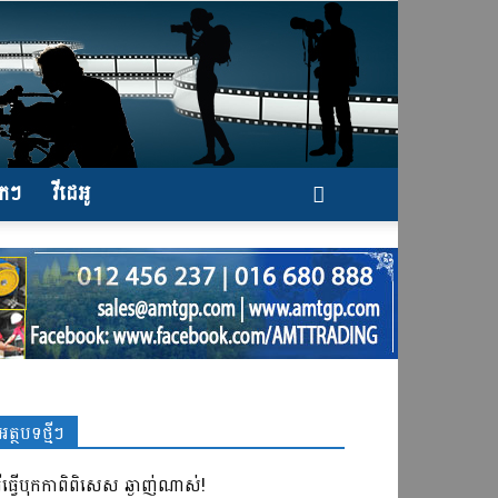
ែកៗ
វីដេអូ
អត្ថបទថ្មីៗ
ធីធ្វើបុកកាពិពិសេស ឆ្ងាញ់ណាស់!