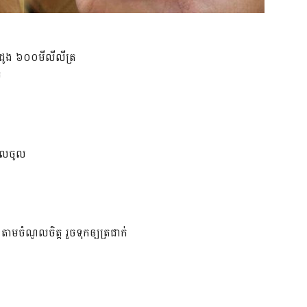
ិះដូង ៦០០មីលីលីត្រ
ច
ំបិលចូល
ាមចំណូលចិត្ត រួចទុកឲ្យត្រជាក់