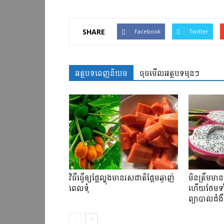
SHARE
Facebook
Twitter
អត្ថបទពេញនិយម
ចុចមើលអត្ថបទមុនៗ
វិធី​ធ្វើ​ឲ្យ​ផ្លែ​ល្ហុង​មាន​រសជាតិ​ផ្អែម​ឆ្ងាញ់
មិនត្រឹមមាន
ពេលទុំ
ហើយថែមទា
ព្យាបាលជំង