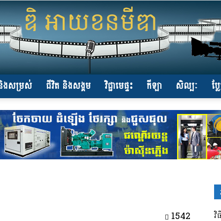
ិងសម្រស់
ជីវិត និងសង្គម
វិជ្ជាមេផ្ទះ
កីឡា
សិល្បៈ
ប្ល
www.the-
iconmedia.com
1542
វិ