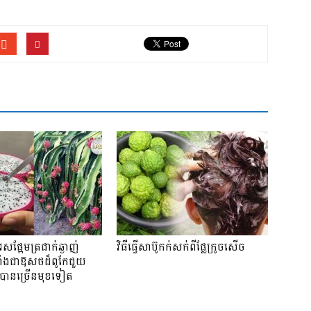
រសផ្អែមត្រជាក់ឆ្ងាញ់
វិធីធ្វើសាប៊ូកក់សក់ពីផ្លែក្រូចសើច
ំងជាឱសថដ៏ពូកែជួយ
ឺបានច្រើនមុខទៀត