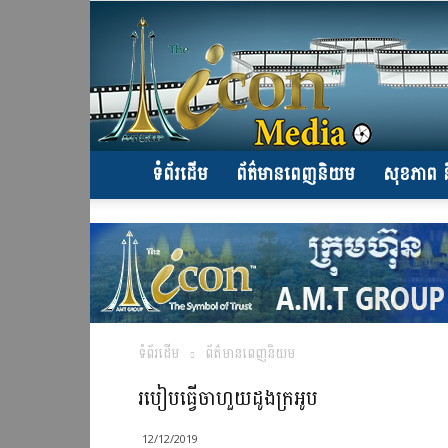
ទំព័រដើម
ព័ត៌មានពេញនិយម
សុខភាព ន
ទំព័រដើម
ព័ត៌មានពេញនិយម
របៀបធ្វើចាហួយដូងក្រអូប
12/12/2019