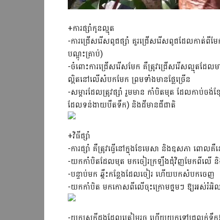
+ការផ្សាំកូនល្មុត
-ការជ្រើសរើសពូជផ្សាំ គួរជ្រើសរើសពូជដែលកាត់
បណ្តុះគ្រាប់)
-ចំពោះការជ្រើសរើសមែក គឺត្រូវជ្រើសរើសល្មុតដែលមាន
ល្អិតនៅលើសំបកមែក ព្រមទាំងមានផ្លែច្រើន
-សម្ភារដែលត្រូវផ្សាំ រួមមាន កាំបិតមុត ដែលកាប់ចង
ដែលទន់ងាយបឺតទឹក) និងដីមានជីជាតិ
+វិធីផ្សាំ
-ការផ្សាំ គឺត្រូវធ្វើនៅក្នុងខែមេសា និងឧសភា ពោលគ
-យកកាំបិតដែលមុត មកចៀរក្រឡឹងជុំវិញមែកពីលើ និងព
-បន្ទាប់មក ឆ្កឹះកន្លែងដែលចៀរ ហើយបកសំបកចេញ
-យកកាំបិត មកកោសពីលើចុះក្រោមថ្នមៗ ឱ្យអស់រំអិល
-យកស្រកីដូងដែលត្រៀមរួច ហើយយកទៅជ្រលក់ទឹកឱ្យស