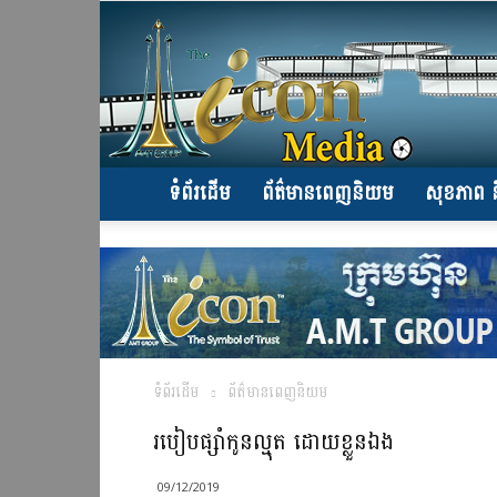
ទំព័រដើម
ព័ត៌មានពេញនិយម
សុខភាព ន
ទំព័រដើម
ព័ត៌មានពេញនិយម
របៀបផ្សាំកូនល្មុត ដោយខ្លួនឯង
09/12/2019