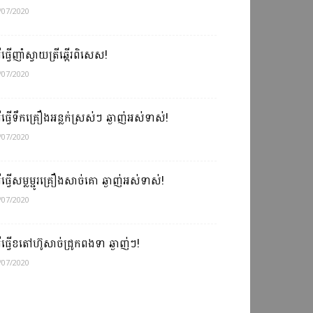
/07/2020
ធីធ្វើញាំស្វាយត្រីឆ្អើរពិសេស!
/07/2020
ធីធ្វើទឹកគ្រឿងអន្លក់ស្រស់ៗ ឆ្ងាញ់អស់ទាស់!
/07/2020
ធីធ្វើសម្លម្ជូរគ្រឿងសាច់គោ ឆ្ងាញ់អស់ទាស់!
/07/2020
ធីធ្វើខតៅហ៊ូសាច់ជ្រូកពងទា ឆ្ងាញ់ៗ!
/07/2020