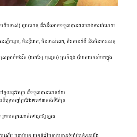
ពីមែកដើមចាស់( មូលហេតុ គឺវានឹងអាចទទួលបានផលជាងការដាំដោយ
ស្លឹកល្មម, មិនខ្ចីពេក, មិនចាស់ពេក, មិនមានជំងឺ និងមិនមានសត្វ
់ខ្សែសម្រាប់ចងរឹត (យកខ្សែ ឬលួស) ស្រកីដួង (ហែកយកសំបកក្នុង
ឺនៅក្នុងរដូវវស្សា គឺទទួលបានជោគជ័យ
ីក្រោមថ្នាំប្រវែង២ទៅ៣សង់ទីម៉ែត្រ
 រួចយកក្រណាត់ទៅជូតឱ្យស្អាត
ើម បន្ទាប់មក យកតំរៀបគ្នាឱ្យបានទំហំប៉ុនកំភួនជើង