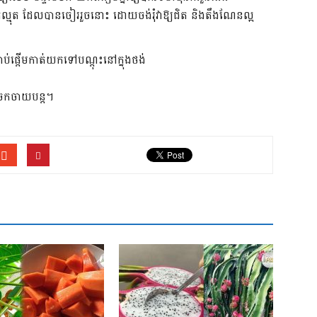
ុត ដែលបានចៀររួចនោះ ដោយចង់រុំវាឱ្យជិត និងតឹងណែនល្អ
្តើមកាត់យកទៅបណ្តុះនៅក្នុងថង់
ៅចែកចាយបន្ត។