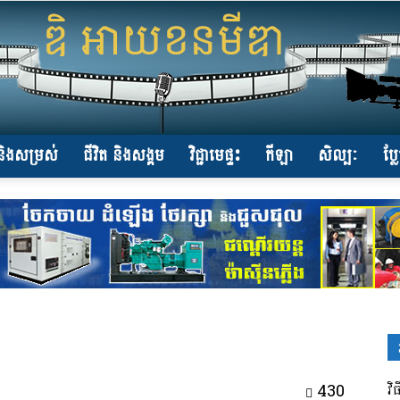
ិងសម្រស់
ជីវិត និងសង្គម
វិជ្ជាមេផ្ទះ
កីឡា
សិល្បៈ
ប្ល
www.the-
iconmedia.com
430
វិ