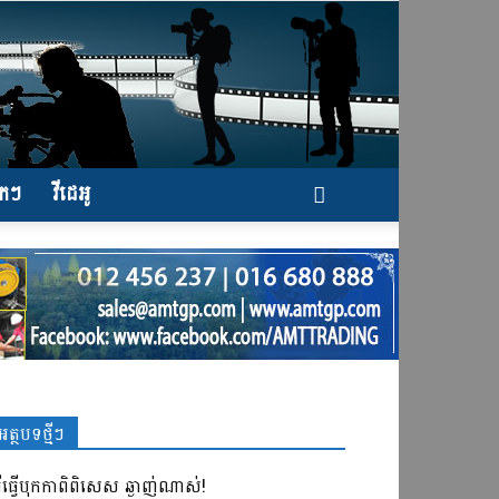
ែកៗ
វីដេអូ
អត្ថបទថ្មីៗ
ធីធ្វើបុកកាពិពិសេស ឆ្ងាញ់ណាស់!