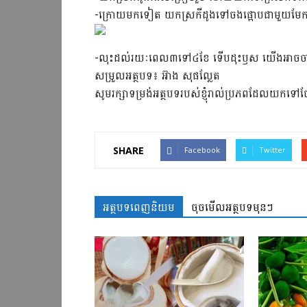
-ក្រោយមកទៀត យកស្រកីដូងទៅចងផ្អោបជាមួយមែកល្ម
-លុះដល់រយៈពេល៣ទៅ៤ខែ ទើបដុះឫស យើងអាចចាប់ផ
សម្រួលអត្ថបទ៖ អ៊ាង សុផល្លែត
សូមរក្សាទម្រង់អត្ថបទរបស់ខ្ញុំរាល់ប្រភពដែលយកទ
SHARE
Facebook
Twitter
អត្ថបទពេញនិយម
ចុចមើលអត្ថបទមុនៗ