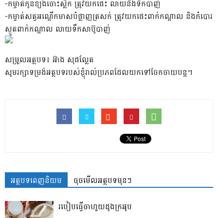
-កម្ចាត់​កូន​ខ្យង​ចោះ​ស្លឹក ត្រូវ​យក​ផេះ លាយ​នឹង​ទឹក​បាញ់
-កម្ចាត់​សត្វ​អណ្តើកមាស​បំផ្លាញ​ត្រសក់ ត្រូវ​យក​ផេះ​ពាក់កណ្តាល និង​កំបោរ​
ស្ងួត​ពាក់កណ្តាល លាយ​ទឹកសាប៊ូ​បាញ់
សម្រួលអត្ថបទ៖ អ៊ាង សុផល្លែត
សូមរក្សាទម្រង់អត្ថបទរបស់ខ្ញុំរាល់ប្រភពដែលយកទៅចែកចាយបន្ត។
អត្ថបទពេញនិយម
ចុចមើលអត្ថបទមុនៗ
របៀបធ្វើចាហួយដូងក្រអូប