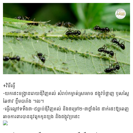
​+វិធីធ្វើ
-យក​ផេះចង្ក្រាន​រោយ​ជុំវិញ​គល់ សំរាប់​កម្ចាត់​ស្រមោច ដង្កូវ​បំផ្លាញ ឫស​ស្ពៃ
ឆៃ​ថាវ ខ្ទឹម​បារាំង ។​ល​។
​-ធ្វើ​រណ្តៅ​ទទឹង​៣-៥​ធ្នាប់​ជុំវិញ​គល់ និង​ជម្រៅ​២-៣​ថ្នាំងដៃ ដាក់​ផេះ​ឱ្យ​ពេញ​
អាច​ការពារ​បាន​នូវ​ពួក​កូន​ខ្យង និង​ដង្កូវ​ប្រផេះ