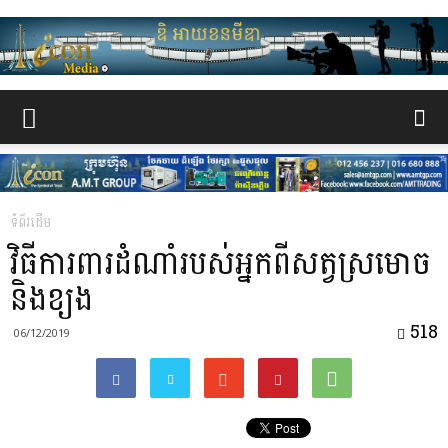
www.the-
iconmedia.com
ទំព័រដើម
វិធីការពារដំណាំរបស់អ្នកពីសត្វស្រមោច
និងខ្យង
518
06/12/2019