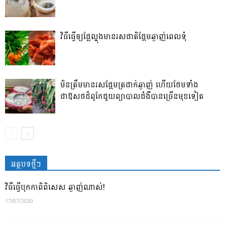
វិធី​ធ្វើ​ឲ្យ​ផ្លែ​ល្ហុង​មាន​រសជាតិ​ផ្អែម​ឆ្ងាញ់ពេលទុំ
មិនត្រឹមមានរសផ្អែមត្រជាក់ឆ្ងាញ់ ហើយថែមទាំង
ជាឱសថដ៏ពូកែជួយព្យាបាលជំងឺបានច្រើនមុខទៀត
អត្ថបទថ្មីៗ
វិធីធ្វើបុកកាពិពិសេស ឆ្ងាញ់ណាស់!
17/07/2020