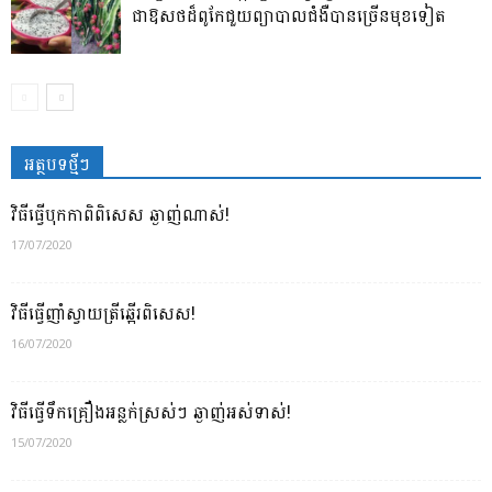
ជាឱសថដ៏ពូកែជួយព្យាបាលជំងឺបានច្រើនមុខទៀត
អត្ថបទថ្មីៗ
វិធីធ្វើបុកកាពិពិសេស ឆ្ងាញ់ណាស់!
17/07/2020
វិធីធ្វើញាំស្វាយត្រីឆ្អើរពិសេស!
16/07/2020
វិធីធ្វើទឹកគ្រឿងអន្លក់ស្រស់ៗ ឆ្ងាញ់អស់ទាស់!
15/07/2020