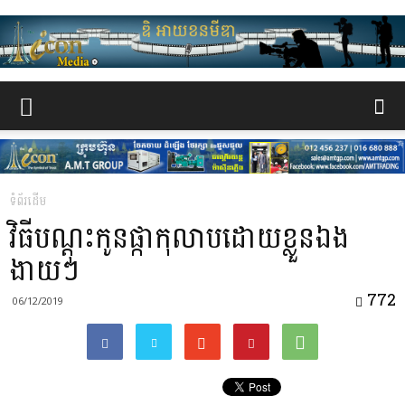
www.the-
iconmedia.com
ទំព័រដើម
វិធីបណ្តុះ​កូន​ផ្កា​កុលាប​ដោយខ្លួនឯង
ងាយៗ
772
06/12/2019