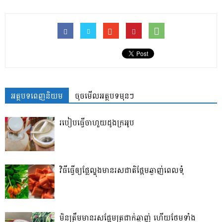
អត្ថបទពេញនិយម
ចុចមើលអត្ថបទមុនៗ
របៀបធ្វើចាហួយដូងក្រអូប
វិធី​ធ្វើ​ឲ្យ​ផ្លែ​ល្ហុង​មាន​រសជាតិ​ផ្អែម​ឆ្ងាញ់ពេលទុំ
មិនត្រឹមមានរសផ្អែមត្រជាក់ឆ្ងាញ់ ហើយថែមទាំង