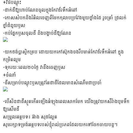
+វិធី​បណ្តុះ
-ដាក់​ដី​ឱ្យ​ហាប់​ណែន​ចូលក្នុង​កែវ​ជ័រ​ទឹកអំពៅ​
-កោស​សំបក​និង​រំអិល​ចេញពី​មែក​កុលាប​ប្រវែង​មួយ​ថ្នាំងដៃ រួច​ត្រាំ ជ្រលក់​
ថ្នាំ​ជំនួយ​ឫស​
-កប់​ផ្នែក​ឫស​ចូល​ដី និង​បង្ហាប់ដី​ឱ្យ​ណែន​
-យក​ថង់ប្លាស្ទិក​គ្រប ដោយ​យក​កៅស៊ូកង​ចង​រឹប​មាត់​កែវ​ជ័រ​ទឹកអំពៅ ក្នុង​
កម្រិត​ល្មម​
-ទុក​រយៈពេល​២០​ថ្ងៃ វា​នឹង​ចេញ​ឫស​
+ចំណាំ
-ដី​សម្រាប់​បណ្តុះ​ឫស​ត្រូវតែ​ជា​ដី​ដែល​មាន​សំណើម​ជាប្រចាំ​
-បើសិន​ជា​ដី​ស្ងួត​កើតឡើង​អំឡុង​ពេល​សាក​មែក យើង​ត្រូវ​យក​សឺ​រ៉ាង​បូមទឹក​
ឱ្យ​សើម​ដី​
សម្រួលអត្ថបទ៖ អ៊ាង សុផល្លែត
សូមរក្សាទម្រង់អត្ថបទរបស់ខ្ញុំរាល់ប្រភពដែលយកទៅចែកចាយបន្ត។