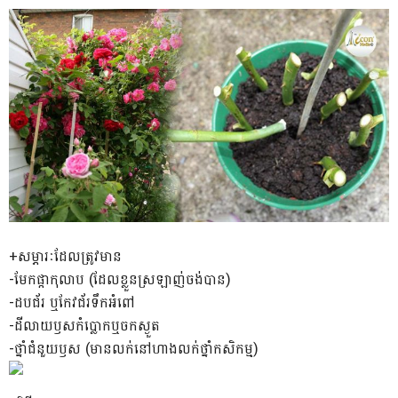
+សម្ភារៈ​ដែល​ត្រូវ​មាន
-មែក​ផ្កា​កុលាប (​ដែល​ខ្លួន​ស្រឡាញ់​ចង់បាន​)
-ដប​ជ័រ ឬ​កែវ​ជ័រ​ទឹកអំពៅ
-ដី​លាយ​ឫស​កំប្លោក​ឬ​ចក​ស្ងួត​
-ថ្នាំ​ជំនួយ​ឫស (​មាន​លក់​នៅ​ហាង​លក់​ថ្នាំ​កសិកម្ម​)