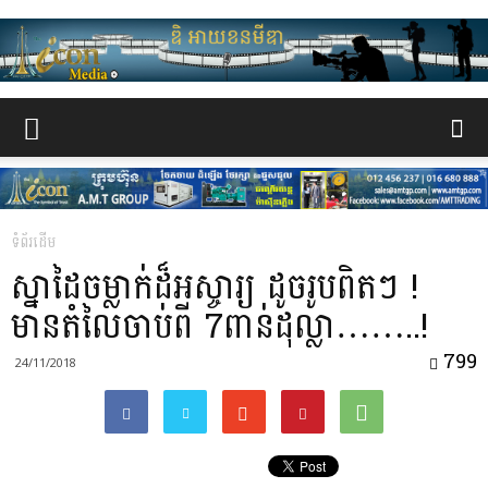
www.the-
iconmedia.com
ទំព័រដើម
ស្នាដៃចម្លាក់ដ៏អស្ចារ្យ ដូចរូបពិតៗ !
មានតំលៃចាប់ពី 7ពាន់ដុល្លា……..!
799
24/11/2018