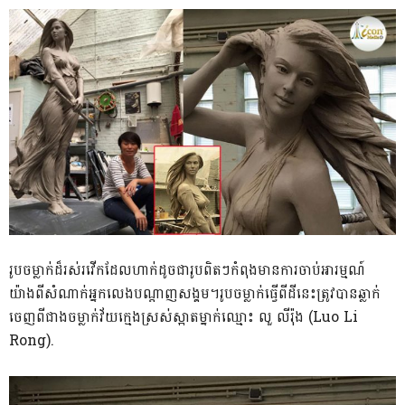
រូបចម្លាក់ដ៏រស់រវើកដែលហាក់ដូចជារូបពិតៗកំពុងមានការចាប់អារម្មណ៍
យ៉ាងពីសំណាក់អ្នកលេងបណ្តាញសង្គម។រូបចម្លាក់ធ្វើពីដីនេះត្រូវបានឆ្លាក់
ចេញពីជាងចម្លាក់វ័យក្មេងស្រស់ស្អាតម្នាក់ឈ្មោះ លួ លីរ៉ុង (Luo Li
Rong).