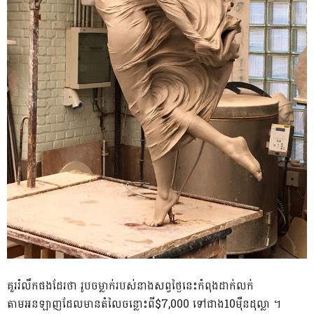
គួររំលឹកផងដែរថា រូបចម្លាក់របស់នាងសព្វថ្ងៃនេះកំពុងដាក់លក់
តាមអនឡាញដែលមានតំលៃចន្លោះពី$7,000 ទៅជាង10ម៉ឺនដុល្លា ។