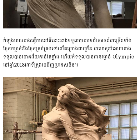
កំឡុងពេលនាងធ្វើការនៅទីនោះនាងទទួលបានបទពិសោធន៍ជាច្រើនទាំង
ផ្នែកចម្លាក់និងផ្នែកគ្រប់គ្រងទៅលើគម្រោងជាច្រើន ជាហេតុនាំអោយនាង
ទទួលបានជោគជ័យកាន់តែខ្លាំង ហើយក៏ទទួលបានពានរង្វាន់ Olympic
នៅឆ្នាំ2018នៅទីក្រុងបេជីញប្រទេសចិន។