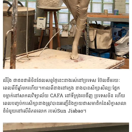
លីរ៉ុង ជាជនជាតិចិនដែលសព្វថ្ងៃនេះនាងរស់នៅប្រទេស ប៊ែលជីមរយៈ
ពេលពីបីឆ្នាំមកហើយ។កាលពីនាងនៅក្មេង នាងបានសិក្សាសិល្បៈផ្នែក
ចម្លាក់នៅសាកលវិទ្យាល័យ CAFA នៅទីក្រុងបេជីញ ប្រទេសចិន ហើយ
ពេលបញ្ចប់ការសិក្សានាងត្រូវបានអញ្ជើនិងក្លាយជាសមាជិកនៃសិក្ខាសាលា
ដ៏ធំមួយនៅលើពិភពលោក របស់Sun Jiabao។