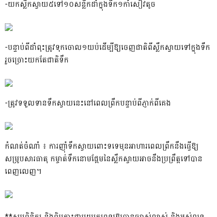
-យកស្លឹកស្វាយ៥ទៅ១០សន្លឹកដាំក្នុងទឹក១កាំសៀវតូច
-បន្ទាប់ពីដាំពុះត្រូវទុកចោល១យប់ដើម្បីឱ្យចេញជាតិពីស្លឹកស្វាយទៅក្នុងទឹក
រួចច្រោះយកតែជាតិទឹក
-ត្រូវទទួលទានទឹកស្វាយនេះនៅពេលព្រឹកបន្ទាប់ពីភ្ញាក់ពីគេង
កំណត់ចំណាំ ៖ ការញ៉ាំទឹកស្វាយពោះទទេមុនអាហារពេលព្រឹកនឹងធ្វើឱ្យ
សម្រូបសារធាតុ កម្ចាត់ទឹកនោមផ្អែមនៃស្លឹកស្វាយអាចនឹងប្រព្រឹត្តទៅបាន
ពេញលេញ។
**សូមពិនិត្យ និងពិគ្រោះជាមួយគ្រូពេទ្យឱ្យបានច្បាស់លាស់ និងអស់លទ្ធ