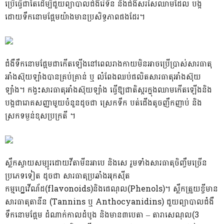
ប្រើធ្វើជាតែដើម្បីជួយព្យាបាលជំងឺរ៉េទីន និងជំងឺសរសៃឈាមដែល បង្ក
ដោយទឹកនោមផ្អែមយ៉ាងមានប្រសិទ្ធភាពផងដែរ។
ជំងឺទឹកនោមផ្អែមជាកើតឡើងនៅពេលរាងកាយមិនអាចប្រើប្រាស់សារធាតុ
អាំងស៊ុយឡាំងបានគ្រប់គ្រាន់ ឬ លំពែងឈប់ផលិតសារធាតុអាំងស៊ុយ
ឡាំង។ កង្វះសារធាតុអាំងស៊ុយឡាំង ធ្វើឱ្យជាតិស្ករក្នុងឈាមកើតឡើងនិង
បង្កជារោគសញ្ញាមួយចំនួនដូចជា ស្រេកទឹក បត់ជើងតូចញឹកញាប់ និង
ស្រកទម្ងន់ខុសប្រក្រតី ។
ស្លឹកស្វាយសម្បូរដោយវីតាមីនអាបេ និងសេ រួមទាំងសារធាតុចិញ្ចឹមច្រើន
ប្រភេទទៀត ដូចជា សារធាតុប្រឆាំងអុកស៊ីត
កម្មហ្វ្លេវើណ័ដ(flavonoids)និងផេណុល(Phenols)។ ស្លឹកត្រួយខ្ចីមាន
សារធាតុតានីន (Tannins ឬ Anthocyanidins) ជួយព្យាបាលជំងឺ
ទឹកនោមផ្អែម ដំណាក់កាលដំបូង និងមាន៣បេតា – តារាសេណុល(3