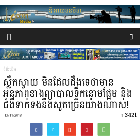
www.the-
iconmedia.com
ទំព័រដើម
ស្លឹកស្វាយ មិនដែលដឹងទេថាមាន
អនុភាពខាងព្យាបាលទឹកនោមផ្អែម និង
ជំងឺទាក់ទងនឹងសួតច្រើនយ៉ាងណាស់!
3421
13/11/2018