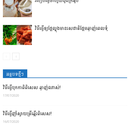
របៀបធ្វើចាហួយដូងក្រអូប
វិធី​ធ្វើ​ឲ្យ​ផ្លែ​ល្ហុង​មាន​រសជាតិ​ផ្អែម​ឆ្ងាញ់ពេលទុំ
អត្ថបទថ្មីៗ
វិធីធ្វើបុកកាពិពិសេស ឆ្ងាញ់ណាស់!
17/07/2020
វិធីធ្វើញាំស្វាយត្រីឆ្អើរពិសេស!
16/07/2020