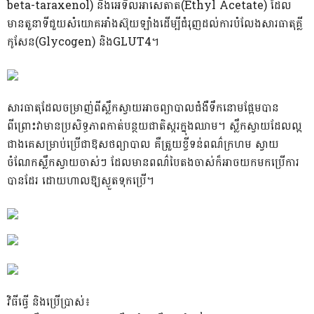
beta-taraxenol) និងអេទីលអាសេតាត(Ethyl Acetate) ដែល
មានតួនាទីជួយសំយោគអាំងស៊ុយឡាំងដើម្បីជំរុញដល់ការបំលែងសារធាតុគ្លី
កូសែន(Glycogen) និងGLUT4។
សារធាតុដែលចម្រាញ់ពីស្លឹកស្វាយអាចព្យាបាលជំងឺទឹកនោមផ្អែមបាន
ពីព្រោះវាមានប្រសិទ្ធភាពកាត់បន្ថយជាតិស្ករក្នុងឈាម។ ស្លឹកស្វាយដែលល្អ
ជាងគេសម្រាប់ប្រើជាឱសថព្យាបាល គឺត្រួយខ្ចីទន់ពណ៌ក្រហម ស្វាយ
ចំណែកស្លឹកស្វាយចាស់ៗ ដែលមានពណ៌បៃតងចាស់ក៏អាចយកមកប្រើការ
បានដែរ ដោយហាលឱ្យស្ងួតទុកប្រើ។
វិធីធ្វើ និងប្រើប្រាស់៖