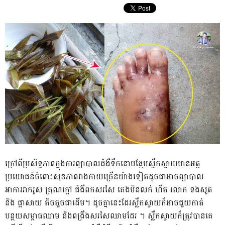
ក្រៅពីប្រសិទ្ធភាពក្នុងការព្យាបាលជំងឺទឹកនោមផ្អែមស្លឹកស្វាយមានអត្ថ
ប្រយោជន៍ចំពោះសុខភាពរាងកាយច្រើនយ៉ាងទៀតដូចជាអាចព្យាបាល
អាការរាករូស គ្រុណក្តៅ ជំងឺពកសរសៃ គេងមិនលក់ ហឺត រលាក ទងសួត
និង ផ្តាសាយ តិចតួចជាដើម។ ដូចគ្នានេះដែរស្លឹកស្វាយក៏អាចជួយកាត់
បន្ថយសម្ពាធឈាម និងពង្រឹងសរសៃឈាមដែរ ។ ស្លឹកស្វាយក៏ត្រូវបានគេ