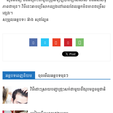
ភាពជាមុន។ វិធីនេះអាចប្រើសាកល្បងនៅពេលដែលអ្នកមិនមានជម្រើស
ផ្សេង។
សម្រួលអត្ថបទ៖ អ៊ាង សុផល្លែត
អត្ថបទពេញនិយម
ចុចមើលអត្ថបទមុនៗ
វិធីដោះស្រាយបញ្ហាជ្រុះសក់ជាមួយនឹងរូបមន្តធម្មជាតិ