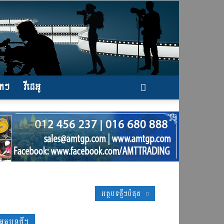
ែកៗ
វីដេអូ
អត្ថបទថ្មីៗបំផុត
អត្ថបទថ្មីៗ