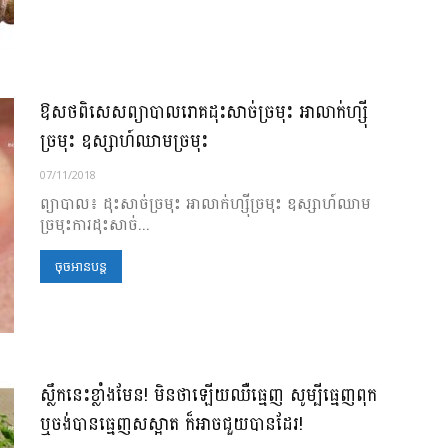
ឱសថពិសេសព្យាបាលរោគដុះសាច់ច្រមុះ អាលាក់ហ្ស៊ី
ច្រមុះ ឧស្សាហ៍ឈាមច្រមុះ
07/11/2018
ព្យាបាល៖ ដុះសាច់ច្រមុះ អាលាក់ហ្ស៊ីច្រមុះ ឧស្សាហ៍ឈាម
ច្រមុះ ​​ការ​ដុះសាច់...
ចុចអានបន្ត
ស្លឹកនេះខ្លាំងមែន! មិនថាឡើយឈឺធ្មេញ សូម្បីធ្មេញពុក
ឬចង់បានធ្មេញសស្អាត ក៏អាចជួយបានដែរ!