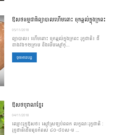
ឱសថធម្មជាតិព្យាបាលហើមពោះ ចុកឆ្អល់ក្នុងក្រពះ
05/11/2018
ព្យាបាល៖ ហើមពោះ ចុកឆ្អល់ក្នុងក្រពះ រុក្ខជាតិ៖ ជី
នាងវង១២ក្រាម និងមើមស្មៅក្...
ចុចអានបន្ត
ឱសថបូរាណខ្មែរ
04/11/2018
ឈ្មោះរុក្ខឱសថ៖ ស្មៅស្រឡប់ពពក លក្ខណៈរុក្ខជាតិ :
រុក្ខជាតិដើមតូចកំពស់ ៤០-៨០ស-ម ...