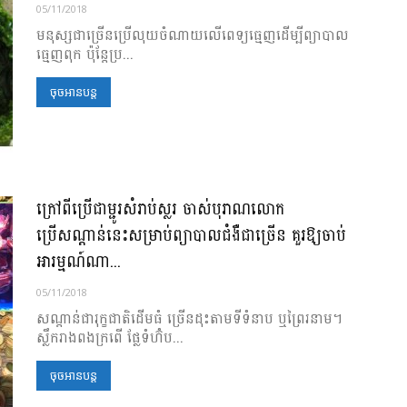
05/11/2018
មនុស្ស​ជាច្រើន​ប្រើ​លុយ​ចំណាយ​លើ​ពេទ្យធ្មេញ​ដើម្បី​ព្យាបាល​
ធ្មេញ​ពុក ប៉ុន្តែ​ប្រ...
ចុចអានបន្ត
ក្រៅពីប្រើជាម្ជូរសំរាប់ស្លរ ចាស់បុរាណលោក
ប្រើសណ្តាន់នេះសម្រាប់ព្យាបាលជំងឺជាច្រើន គួរឱ្យចាប់
អារម្មណ៍ណា...
05/11/2018
សណ្តាន់ជារុក្ខជាតិដើមធំ ច្រើនដុះតាមទីទំនាប ឬព្រៃរនាម។
ស្លឹករាងពងក្រពើ ផ្លែទំហ៊ំប...
ចុចអានបន្ត