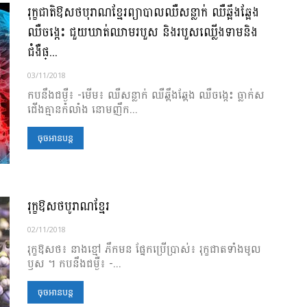
រុក្ខជាតិឱសថបុរាណខ្មែរព្យាបាលឈឺសន្លាក់ ឈឺឆ្អឹងឆ្អែង
ឈឺចង្កេះ ជួយឃាត់ឈាមរបួស និងរបួសឈ្លើងទាមនិង
ជំងឺផ្...
03/11/2018
កបនឹងជម្ងឺ៖ -មើម៖ ឈឺសន្លាក់ ឈឺឆ្អឹងឆ្អែង ឈឺចង្កេះ ធ្លាក់ស
ជើងគ្មានកំលាំង នោមញឹក...
ចុចអានបន្ត
រុក្ខឱសថបូរាណខ្មែរ
02/11/2018
រុក្ខឱសថ៖ នាងខ្មៅ ភឹកមន ផ្នែកប្រើប្រាស់៖ រុក្ខជាតទាំងមូល
ឫស ។ កបនឹងជម្ងឺ៖ -...
ចុចអានបន្ត