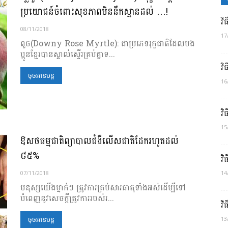
ប្រយោជន៍ចំពោះសុខភាពមិននឹកស្មានដល់ …!
វិ
08/11/2018
17
ពួច(Downy Rose Myrtle): ជាប្រភេទរុក្ខជាតិដែលបង
ប្អូនខ្មែរបានស្គាល់ស្ទើរគ្រប់គ្នាទ...
វិ
ចុចអានបន្ត
16
វិ
15
ឱសថធម្មជាតិព្យាបាលជំងឺលើសជាតិដែករហូតដល់
៨៥%
វិ
07/11/2018
14
មនុស្សយើងម្នាក់ៗ ត្រូវការគ្រប់សារធាតុទាំងអស់ដើម្បីទៅ
បំពេញនូវសេចក្ដីត្រូវការរបស់រ...
វិ
13
ចុចអានបន្ត