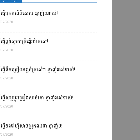
ធីធ្វើបុកកាពិពិសេស ឆ្ងាញ់ណាស់!
/07/2020
ធីធ្វើញាំស្វាយត្រីឆ្អើរពិសេស!
/07/2020
ធីធ្វើទឹកគ្រឿងអន្លក់ស្រស់ៗ ឆ្ងាញ់អស់ទាស់!
/07/2020
ធីធ្វើសម្លម្ជូរគ្រឿងសាច់គោ ឆ្ងាញ់អស់ទាស់!
/07/2020
ធីធ្វើខតៅហ៊ូសាច់ជ្រូកពងទា ឆ្ងាញ់ៗ!
/07/2020