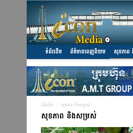
ទំព័រដើម
ព័ត៌មានពេញនិយម
សុខភាព ន
ទំព័រដើម
សុខភាព និងសម្រស់
សុខភាព និងសម្រស់