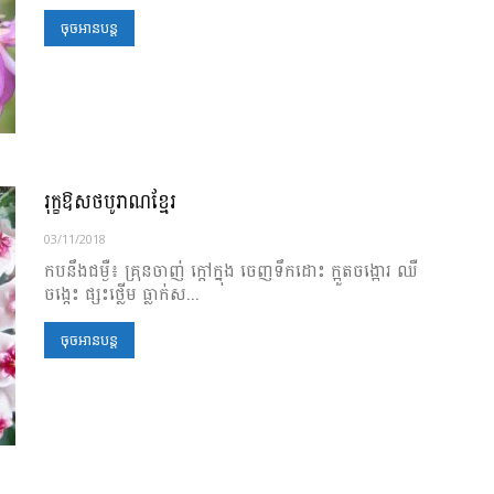
ចុចអានបន្ត
រុក្ខឱសថបូរាណខ្មែរ
03/11/2018
កបនឹងជម្ងឺ៖ គ្រុនចាញ់ ក្ដៅក្នុង ចេញទឹកដោះ ក្អួតចង្អោរ ឈឺ
ចង្កេះ ផ្សះថ្លើម ធ្លាក់ស...
ចុចអានបន្ត