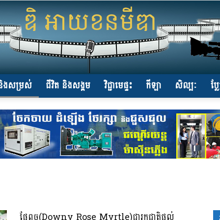
ិងសម្រស់
ជីវិត និងសង្គម
វិជ្ជាមេផ្ទះ
កីឡា
សិល្បៈ
ប្ល
www.the-
iconmedia.com
ផ្លែពួច(Downy Rose Myrtle)ជារុក្ខជាតិផ្តល់