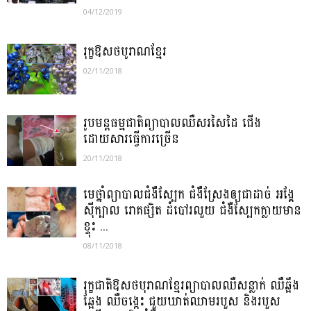
04/12/2019
រុក្ខឱសថបូរាណខ្មែរ
02/11/2018
រូបមន្តធម្មជាតិព្យាបាលឈឺសរសៃដៃ ជើង
ដោយសារធ្វើការច្រើន
20/11/2018
មេថ្នាំព្យាបាលជំងឺស្បែក ជំងឺស្រែងឲ្យជាដាច់ អង្គែ
ស៊ីក្បាល រោគផ្សិត ដំបៅរលួយ ជំងឺស្បែកក្លាយមាន
ខ្ទុះ ...
08/11/2018
រុក្ខជាតិឱសថបុរាណខ្មែរព្យាបាលឈឺសន្លាក់ ឈឺឆ្អឹង
ឆ្អែង ឈឺចង្កេះ ជួយឃាត់ឈាមរបួស និងរបួស