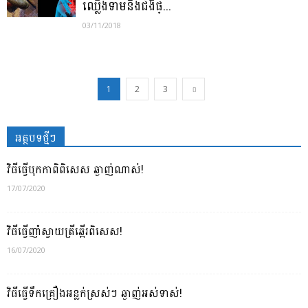
ឈ្លើងទាមនិងជំងឺផ្...
03/11/2018
1
2
3
អត្ថបទថ្មីៗ
វិធីធ្វើបុកកាពិពិសេស ឆ្ងាញ់ណាស់!
17/07/2020
វិធីធ្វើញាំស្វាយត្រីឆ្អើរពិសេស!
16/07/2020
វិធីធ្វើទឹកគ្រឿងអន្លក់ស្រស់ៗ ឆ្ងាញ់អស់ទាស់!