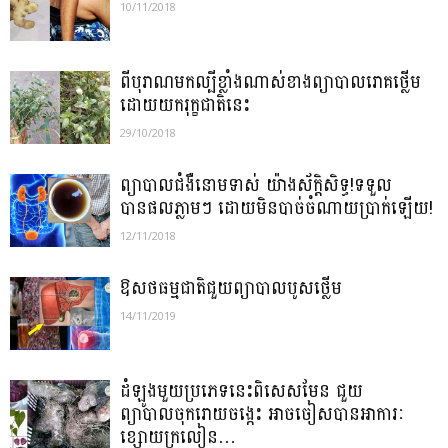
10/11/2018
ពីបុរាណមកល្បីខ្លាំងណាស់ខាងព្យាបាលរោគថ្លើម
ដោយយករុក្ខជាតិនេះ
29/10/2018
ព្យាបាលជំងឺនោមទាស់ យ៉ាងស័ក្តិសិទ្ធ!ទទួល
បានផលភ្លាមៗ ដោយមិនបាច់ចំណាយប្រាក់ឡើយ!
12/11/2018
ឱសថធម្មជាតិជួយព្យាបាលបូសថ្លើម
14/11/2019
ដំឡូងមួយប្រភេទនេះពិសេសមែន ជួយ
ព្យាបាលចុករោយចង្កេះ អាចចៀសបានអាការៈ
ខ្សោយក្រលៀន…