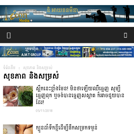
www.the-
iconmedia.com
ទំព័រដើម
សុខភាព និងសម្រស់
សុខភាព និងសម្រស់
ស្លឹកនេះខ្លាំងមែន! មិនថាឡើយឈឺធ្មេញ សូម្បី
ធ្មេញពុក ឬចង់បានធ្មេញសស្អាត ក៏អាចជួយបាន
ដែរ!
05/11/2018
ក្បួនដាំទឹកខ្ញីដើម្បីផឹកសម្រកទម្ងន់