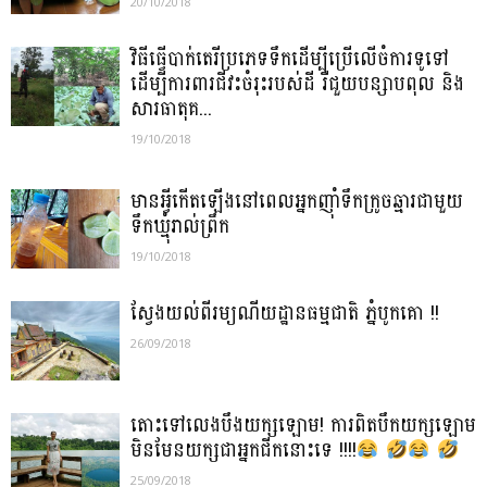
20/10/2018
វិធីធ្វើបាក់តេរីប្រភេទទឹកដើម្បីប្រើលើចំការទូទៅ
ដើម្បីការពារជីវះចំរុះរបស់ដី រឺជួយបន្សាបពុល និង
សារធាតុគ...
19/10/2018
មានអ្វីកើតឡើងនៅពេលអ្នកញ៉ាំទឹកក្រូចឆ្មារជាមួយ
ទឹកឃ្មុំរាល់ព្រឹក
19/10/2018
ស្វែងយល់ពីរម្យណីយដ្ឋានធម្មជាតិ ភ្នំបូកគោ !!
26/09/2018
តោះទៅលេងបឹងយក្សឡោម! ការពិតបឹកយក្សឡោម
មិនមែនយក្សជាអ្នកជីកនោះទេ !!!!
25/09/2018