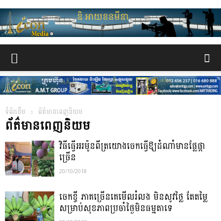
www.the-
iconmedia.com
ទំព័រដើម
ព័ត៌មានពេញនិយម
ព័ត៌មានពេញនិយម
វិធីធ្វើអរម៉ូនពីត្រយោងចេកធ្វើឱ្យដំណាំមានផ្លែផ្កា
ច្រើន
20/10/2018
ចេកខ្ចី ភាគច្រើនគេមើលរំលង មិនសូវថ្លៃ តែតម្លៃ
សម្រាប់សុខភាពប្រចាំថ្ងៃមិនធម្មតាទេ