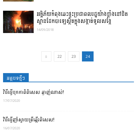
អគ្គិភ័យកំពុងឆេះផ្ទះប្រជាពលរដ្ឋយ៉ាងខ្លាំងនៅជិត
ស្ពានដែកបាឡេស្ថិតក្នុងសង្កាត់ទួលសង្កែ
14/09/2018
22
23
24
អត្ថបទថ្មីៗ
វិធីធ្វើបុកកាពិពិសេស ឆ្ងាញ់ណាស់!
17/07/2020
វិធីធ្វើញាំស្វាយត្រីឆ្អើរពិសេស!
16/07/2020