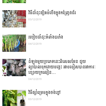
វិធីដាំដុះផ្សិតចំបើងក្នុងកញ្រ្ចែងជ័រ
05/12/2019
របៀបដាំដុះទំពាំងបារាំង
04/12/2019
ដំឡូងមួយប្រភេទនេះពិសេសមែន ជួយ
ព្យាបាលចុករោយចង្កេះ អាចចៀសបានអាការៈ
ខ្សោយក្រលៀន…
04/12/2019
វិធីផ្សាំ​ម្រេច​ក្នុង​ថង់​ខ្មៅ​
03/12/2019