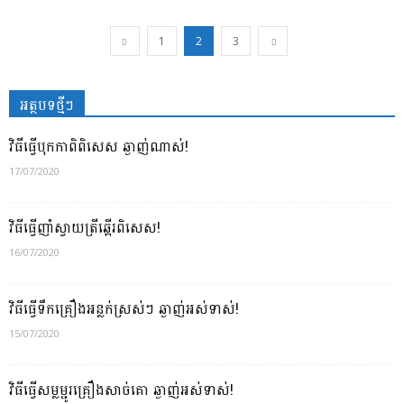
1
2
3
អត្ថបទថ្មីៗ
វិធីធ្វើបុកកាពិពិសេស ឆ្ងាញ់ណាស់!
17/07/2020
វិធីធ្វើញាំស្វាយត្រីឆ្អើរពិសេស!
16/07/2020
វិធីធ្វើទឹកគ្រឿងអន្លក់ស្រស់ៗ ឆ្ងាញ់អស់ទាស់!
15/07/2020
វិធីធ្វើសម្លម្ជូរគ្រឿងសាច់គោ ឆ្ងាញ់អស់ទាស់!