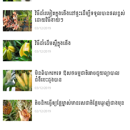
វិធីដាំ​រមៀត​ក្នុង​ផើង​នៅ​ផ្ទះ​ដើម្បី​ទទួល​បាន​ផល​ខ្ពស់​
ដោយ​វិធី​ងាយៗ
03/12/2019
វិធី​ដាំ​ដើម​ស្ពឺ​ក្នុង​ផើង​
03/12/2019
មិនពិបាករកទេ ឱសថធម្មជាតិអាចជួយព្យាបាល
ជំងឺបេះដូងបាន
03/12/2019
​តិចនិកធ្វើឲ្យផ្លែ​ម្នាស់មាន​រសជាតិ​ផ្អែម​ឆ្ងាញ់ជាងមុន
02/12/2019