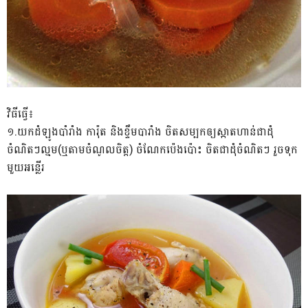
វិធីធ្វើ៖
១.យកដំឡូងបាំរាំង ការ៉ុត និងខ្ទឹមបារាំង ចិតសម្បកឲ្យស្អាតហាន់ជាដុំ
ចំណិតៗល្មម(ឬតាមចំណូលចិត្ត) ចំណែកប៉េងប៉ោះ ចិតជាដុំចំណិតៗ រួចទុក
មួយអន្លើរ