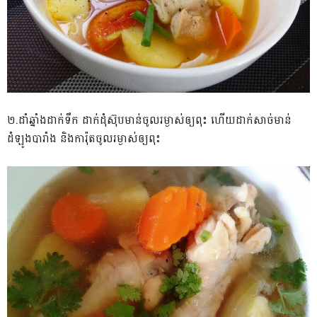
២.ដាំឆ្នាំងដាក់ទឹក ដាក់ដុំស៊ុបមាន់ចូលរម្ងាស់ឲ្យពុះ ហើយដាក់សាច់មាន់
ដំឡូងបារាំង និងការ៉ុតចូលរម្ងាស់ឲ្យពុះ