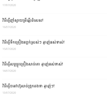
17/07/2020
វិធីធ្វើញាំស្វាយត្រីឆ្អើរពិសេស!
16/07/2020
វិធីធ្វើទឹកគ្រឿងអន្លក់ស្រស់ៗ ឆ្ងាញ់អស់ទាស់!
15/07/2020
វិធីធ្វើសម្លម្ជូរគ្រឿងសាច់គោ ឆ្ងាញ់អស់ទាស់!
14/07/2020
វិធីធ្វើខតៅហ៊ូសាច់ជ្រូកពងទា ឆ្ងាញ់ៗ!
13/07/2020