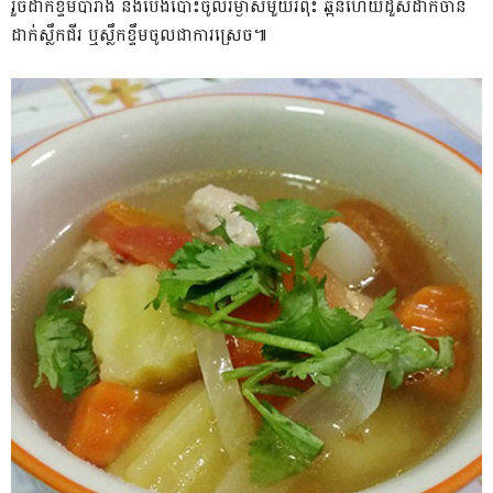
រួចដាក់ខ្ទឹមបារាំង និងប៉េងប៉ោះចូលរម្ងាស់មួយរំពុះ ឆ្អិនហើយដួសដាក់ចាន
ដាក់ស្លឹកជីរ ឬស្លឹកខ្ទឹមចូលជាការស្រេច៕