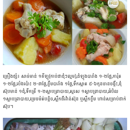
គ្រឿងផ្សំ៖ សាច់មាន់ ១គីឡូ(កាប់ជាដុំៗល្មម),ដំឡូងបារាំង ១-២ផ្លែ,ការ៉ុត
១-២ផ្លែ,ប៉េងប៉ោះ ២-៣ផ្លែ,ខ្ទឹមបារាំង ១ផ្លែ,ទឹកស្អាត ៥-៦កូនចានចង្កឹះ,ដុំ
ស៊ុបមាន់ ១ដុំ,ទឹកត្រី ១-២ស្លាបព្រាបាយ,ស្ករស ១ស្លាបព្រាបាយ,អំបិល
១ស្លាបព្រាបាយ,ម្រេចម៉ត់បន្តិច,ស្លឹកជីរវ៉ាន់ស៊ុន ឬស្លឹកខ្ទឹម ហាន់សម្រាប់ដាក់
ស៊ុប។