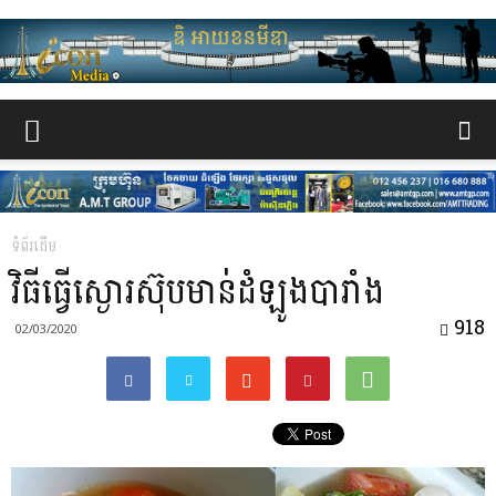
www.the-
iconmedia.com
ទំព័រដើម
វិធីធ្វើស្ងោរស៊ុបមាន់ដំឡូងបារាំង
918
02/03/2020