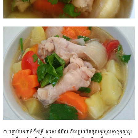
៣.បន្ទាប់មកដាក់ទឹកត្រី ស្ករស អំបិល និងម្រេចម៉ត់ចូលកូរចូលគ្នាទុកឲ្យពុះ