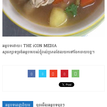
អត្ថបទដោយ៖ THE iCON MEDIA
សូមរក្សាទម្រង់អត្ថបទរបស់ខ្ញុំរាល់ប្រភពដែលយកទៅចែកចាយបន្ត។
អត្ថបទពេញនិយម
ចុចមើលអត្ថបទមុនៗ