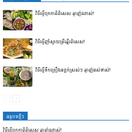
វិធីធ្វើបុកកាពិពិសេស ឆ្ងាញ់ណាស់!
វិធីធ្វើញាំស្វាយត្រីឆ្អើរពិសេស!
វិធីធ្វើទឹកគ្រឿងអន្លក់ស្រស់ៗ ឆ្ងាញ់អស់ទាស់!
អត្ថបទថ្មីៗ
វិធីធ្វើបុកកាពិពិសេស ឆ្ងាញ់ណាស់!