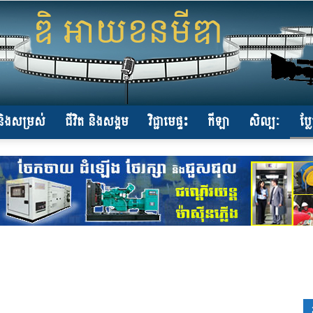
ិងសម្រស់
ជីវិត និងសង្គម
វិជ្ជាមេផ្ទះ
កីឡា
សិល្បៈ
ប្ល
www.the-
iconmedia.com