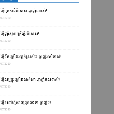
ធីធ្វើបុកកាពិពិសេស ឆ្ងាញ់ណាស់!
/07/2020
ធីធ្វើញាំស្វាយត្រីឆ្អើរពិសេស!
/07/2020
ធីធ្វើទឹកគ្រឿងអន្លក់ស្រស់ៗ ឆ្ងាញ់អស់ទាស់!
/07/2020
ធីធ្វើសម្លម្ជូរគ្រឿងសាច់គោ ឆ្ងាញ់អស់ទាស់!
/07/2020
ធីធ្វើខតៅហ៊ូសាច់ជ្រូកពងទា ឆ្ងាញ់ៗ!
/07/2020