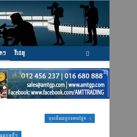
ែកៗ
វីដេអូ
ចុចមើលអត្ថបទតាមផ្នែក
អត្ថបទថ្មីៗ