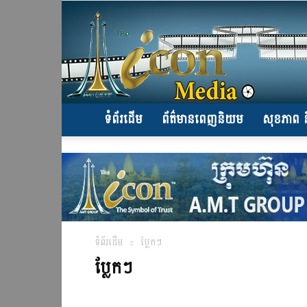
ទំព័រដើម
ព័ត៌មានពេញនិយម
សុខភាព ន
ទំព័រដើម
ប្លែកៗ
ប្លែកៗ