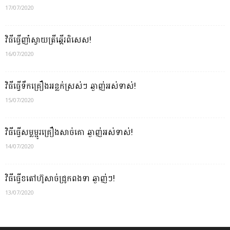
17/07/2020
វិធីធ្វើញាំស្វាយត្រីឆ្អើរពិសេស!
16/07/2020
វិធីធ្វើទឹកគ្រឿងអន្លក់ស្រស់ៗ ឆ្ងាញ់អស់ទាស់!
15/07/2020
វិធីធ្វើសម្លម្ជូរគ្រឿងសាច់គោ ឆ្ងាញ់អស់ទាស់!
14/07/2020
វិធីធ្វើខតៅហ៊ូសាច់ជ្រូកពងទា ឆ្ងាញ់ៗ!
13/07/2020