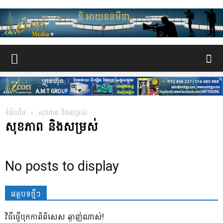
www.the-
iconmedia.com
ទំព័រដើម
សុខភាព និងសម្រស់
សុខភាព និងសម្រស់
No posts to display
អត្ថបទថ្មីៗ
វិធីធ្វើបុកកាពិពិសេស ឆ្ងាញ់ណាស់!